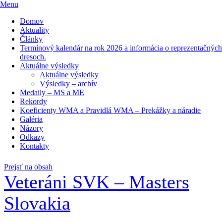
Menu
Domov
Aktuality
Články
Termínový kalendár na rok 2026 a informácia o reprezentačných
dresoch.
Aktuálne výsledky
Aktuálne výsledky
Výsledky – archív
Medaily – MS a ME
Rekordy
Koeficienty WMA a Pravidlá WMA – Prekážky a náradie
Galéria
Názory
Odkazy
Kontakty
Prejsť na obsah
Veteráni SVK – Masters
Slovakia