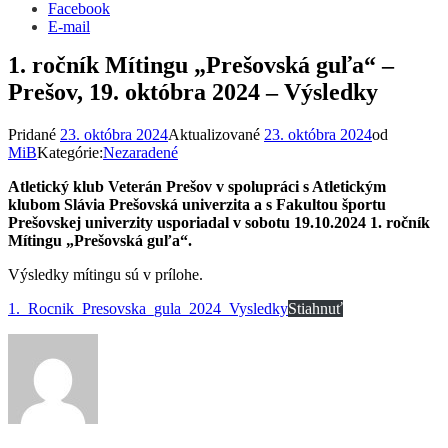
Facebook
E-mail
1. ročník Mítingu „Prešovská guľa“ –
Prešov, 19. októbra 2024 – Výsledky
Pridané
23. októbra 2024
Aktualizované
23. októbra 2024
od
MiB
Kategórie:
Nezaradené
Atletický klub Veterán Prešov
v spolupráci s Atletickým
klubom Slávia Prešovská univerzita a s Fakultou športu
Prešovskej univerzity usporiadal v sobotu 19.10.2024
1. ročník
Mítingu „Prešovská guľa“.
Výsledky mítingu sú v prílohe.
1._Rocnik_Presovska_gula_2024_Vysledky
Stiahnuť