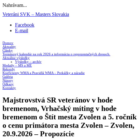
Nahrávam...
Prejsť
Veteráni SVK – Masters Slovakia
na
Facebook
obsah
E-mail
Domov
Aktuality
Články
Termínový kalendár na rok 2026 a informácia o reprezentačných dresoch.
Aktuálne výsledky
Výsledky – archív
Medaily – MS a ME
Rekordy
Koeficienty WMA a Pravidlá WMA – Prekážky a náradie
Galéria
Názory
Odkazy
Kontakty
Majstrovstvá SR veteránov v hode
bremenom, Vrhačský míting v hode
bremenom o Štít mesta Zvolen a 5. ročník
o cenu primátora mesta Zvolen – Zvolen,
20.9.2026 – Propozície