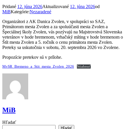
Pridané
12. júna 2026
Aktualizované
12. júna 2026
od
MiB
Kategórie:
Nezaradené
Organizátori z AK Danica Zvolen, v spolupráci so SAZ,
Primátorom mesta Zvolen a za spoluúčasti mesta Zvolen a
Špeciálnej školy Zvolen, vás pozývajú na Majstrovstvá Slovenska
veteránov v hode bremenom, vrhačský míting v hode bremenom o
Štít mesta Zvolen a 5. ročník o cenu primátora mesta Zvolen.
Preteky sa uskutočnia v sobotu, 20. septembra 2026 vo Zvolene.
Propozície pretekov sú v prílohe.
MvSR_Bremeno_a_Stit_mesta_Zvolen_2026
Stiahnuť
MiB
Hľadať
Hľadať