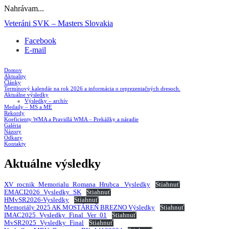
Nahrávam...
Prejsť
Veteráni SVK – Masters Slovakia
na
Facebook
obsah
E-mail
Domov
Aktuality
Články
Termínový kalendár na rok 2026 a informácia o reprezentačných dresoch.
Aktuálne výsledky
Výsledky – archív
Medaily – MS a ME
Rekordy
Koeficienty WMA a Pravidlá WMA – Prekážky a náradie
Galéria
Názory
Odkazy
Kontakty
Aktuálne výsledky
XV_rocnik_Memorialu_Romana_Hrubca _Vysledky
Stiahnuť
EMACI2026_Vysledky_SK
Stiahnuť
HMvSR2026-Vysledky
Stiahnuť
Memoriály 2025 AK MOSTÁREŇ BREZNO Výsledky
Stiahnuť
IMAC2025_Vysledky_Final_Ver_01
Stiahnuť
MvSR2025_Vysledky_Final
Stiahnuť