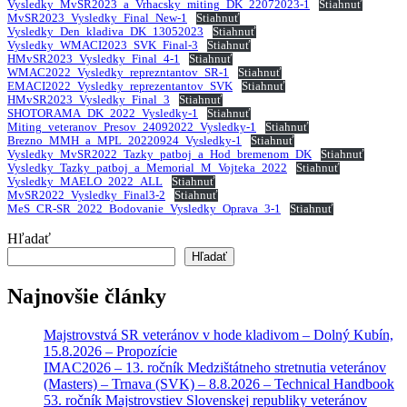
Vysledky_MvSR2023_a_Vrhacsky_miting_DK_22072023-1
Stiahnuť
MvSR2023_Vysledky_Final_New-1
Stiahnuť
Vysledky_Den_kladiva_DK_13052023
Stiahnuť
Vysledky_WMACI2023_SVK_Final-3
Stiahnuť
HMvSR2023_Vysledky_Final_4-1
Stiahnuť
WMAC2022_Vysledky_reprezntantov_SR-1
Stiahnuť
EMACI2022_Vysledky_reprezentantov_SVK
Stiahnuť
HMvSR2023_Vysledky_Final_3
Stiahnuť
SHOTORAMA_DK_2022_Vysledky-1
Stiahnuť
Miting_veteranov_Presov_24092022_Vysledky-1
Stiahnuť
Brezno_MMH_a_MPL_20220924_Vysledky-1
Stiahnuť
Vysledky_MvSR2022_Tazky_patboj_a_Hod_bremenom_DK
Stiahnuť
Vysledky_Tazky_patboj_a_Memorial_M_Vojteka_2022
Stiahnuť
Vysledky_MAELO_2022_ALL
Stiahnuť
MvSR2022_Vysledky_Final3-2
Stiahnuť
MeS_CR-SR_2022_Bodovanie_Vysledky_Oprava_3-1
Stiahnuť
Hľadať
Hľadať
Najnovšie články
Majstrovstvá SR veteránov v hode kladivom – Dolný Kubín,
15.8.2026 – Propozície
IMAC2026 – 13. ročník Medzištátneho stretnutia veteránov
(Masters) – Trnava (SVK) – 8.8.2026 – Technical Handbook
53. ročník Majstrovstiev Slovenskej republiky veteránov