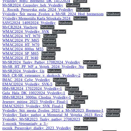
Vysledky_MBU_Bremeno_DK_14122024
Stiahnuť
MvSR2024_Cezpolny_beh_Vysledky
Stiahnuť
1._Rocnik_Presovska_gula_2024_Vysledky
Stiahnuť
Výsledky_Štít_mesta_Zvolen_a_MvSR_2024_Hod_bremenom
Stiahnuť
Výsledky Memoriálu Karla Stloukala 2024
Stiahnuť
SAYG2024_14092024_Vysledky
Stiahnuť
MvCR2024_Viacboje
Stiahnuť
WMAC2024_Vysledky_SVK
Stiahnuť
WMAC2024_WT_W70
Stiahnuť
WMAC2024_PV_M65
Stiahnuť
WMAC2024_HT_W70
Stiahnuť
WMAC2024_800m_M55
Stiahnuť
WMAC2024_SP_M65
Stiahnuť
WMAC2024_JT_W40
Stiahnuť
MvSR2024_Tazky_Patboj_17082024_Vysledky
Stiahnuť
MvSR_HT_PP_WP_a_Vojtek_2024_Vysledky_Nw
Stiahnuť
MvSR2024_Vysledky_Up
Stiahnuť
MeS_CR-SR_veteranov_v_skokoch_Vysledky-2
Stiahnuť
IMAC_2024_Celje_Vysledky
Stiahnuť
EMACI2024_Vysledky_SVK-5
Stiahnuť
HMvSR2024_17022024_Vysledky-1
Stiahnuť
Gula_Hala_DK_10022024_Vysledky-1
Stiahnuť
HMvSR2024_3000m_Chodza_Vysledky-1
Stiahnuť
Jesenny_miting_2023_Vysledky_Final-1
Stiahnuť
EMACS2023_Vysledky_SVK_Final-1
Stiahnuť
Vysledky_Stit_mesta_Zvolen_2023_a_MvSR2023_Bremeno-1
Stiahnuť
Vysledky_Tazky_patboj_a_Memorial_M_Vojteka_2023_Rev2
Stiahnuť
Vysledky_MvSR2023_Tazky_patboj_27082023
Stiahnuť
3.-rocnik_Veteraniady_a_3.-
rocnik_Presovskej_dialky_2023_Vysledky
Stiahnuť