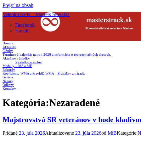
Prejsť na obsah
Veteráni SVK – Masters Slovakia
Facebook
E-mail
Domov
Aktuality
Články
Termínový kalendár na rok 2026 a informácia o reprezentačných dresoch.
Aktuálne výsledky
Výsledky – archív
Medaily – MS a ME
Rekordy
Koeficienty WMA a Pravidlá WMA – Prekážky a náradie
Galéria
Názory
Odkazy
Kontakty
Kategória:
Nezaradené
Majstrovstvá SR veteránov v hode kladivo
Pridané
23. júla 2026
Aktualizované
23. júla 2026
od
MiB
Kategórie:
N