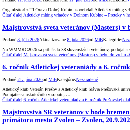
Organizátori z TJ Orava Dolný Kubín usporiadali Atletický míting 
Čítať ďalej
Atletický míting vrhačov v Dolnom Kubíne – Preteky v 
Majstrovstvá sveta veteránov (Masters) 
Pridané
8. júla 2026
Aktualizované
8. júla 2026
od
MiB
Kategórie:
Nez
Na WMMRC2026 sa prihlásilo 38 slovenských veteránov, podujatia sa zú
Čítať ďalej
Majstrovstvá sveta veteránov (Masters) v behu do vrc
6. ročník Atletickej veteraniády a 6. roční
Pridané
21. júna 2026
od
MiB
Kategórie:
Nezaradené
Atletický klub Veterán Prešov a Atletický klub Slávia Prešovská univer
Podujatie sa uskutočnilo v sobotu, …
Čítať ďalej
6. ročník Atletickej veteraniády a 6. ročník Prešovskej d
Majstrovstvá SR veteránov v hode bremeno
primátora mesta Zvolen – Zvolen, 20.9.202