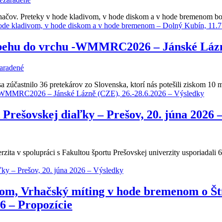
vrhačov. Preteky v hode kladivom, v hode diskom a v hode bremenom b
hode kladivom, v hode diskom a v hode bremenom – Dolný Kubín, 11.
v behu do vrchu -WMMRC2026 – Jánské Lázně
aradené
častnilo 36 pretekárov zo Slovenska, ktorí nás potešili ziskom 10 med
hu -WMMRC2026 – Jánské Lázně (CZE), 26.-28.6.2026 – Výsledky
k Prešovskej diaľky – Prešov, 20. júna 2026 
zita v spolupráci s Fakultou športu Prešovskej univerzity usporiadali 6.
iaľky – Prešov, 20. júna 2026 – Výsledky
m, Vrhačský míting v hode bremenom o Štít
6 – Propozície