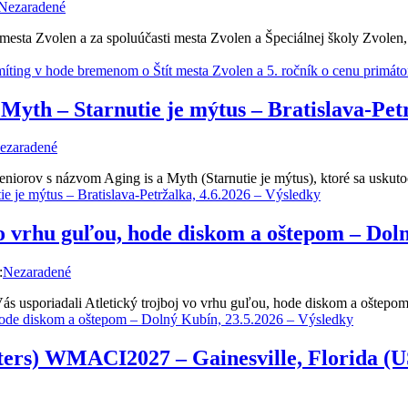
Nezaradené
esta Zvolen a za spoluúčasti mesta Zvolen a Špeciálnej školy Zvolen
ting v hode bremenom o Štít mesta Zvolen a 5. ročník o cenu primáto
 Myth – Starnutie je mýtus – Bratislava-Pet
ezaradené
niorov s názvom Aging is a Myth (Starnutie je mýtus), ktoré sa uskuto
ie je mýtus – Bratislava-Petržalka, 4.6.2026 – Výsledky
o vrhu guľou, hode diskom a oštepom – Doln
:
Nezaradené
s usporiadali Atletický trojboj vo vrhu guľou, hode diskom a oštepo
hode diskom a oštepom – Dolný Kubín, 23.5.2026 – Výsledky
ters) WMACI2027 – Gainesville, Florida (US