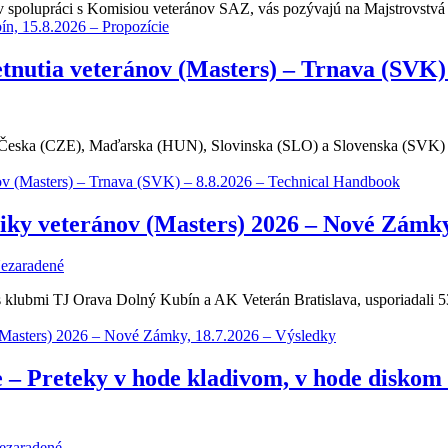
 spolupráci s Komisiou veteránov SAZ, vás pozývajú na Majstrovstvá
n, 15.8.2026 – Propozície
tnutia veteránov (Masters) – Trnava (SVK)
Česka (CZE), Maďarska (HUN), Slovinska (SLO) a Slovenska (SVK) sa
ov (Masters) – Trnava (SVK) – 8.8.2026 – Technical Handbook
liky veteránov (Masters) 2026 – Nové Zámky
ezaradené
klubmi TJ Orava Dolný Kubín a AK Veterán Bratislava, usporiadali 53. 
v (Masters) 2026 – Nové Zámky, 18.7.2026 – Výsledky
 – Preteky v hode kladivom, v hode disko
ezaradené