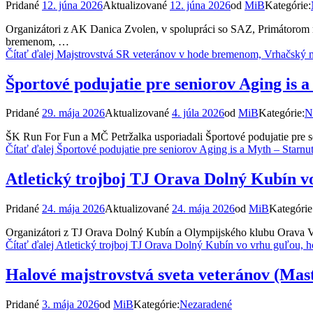
Pridané
12. júna 2026
Aktualizované
12. júna 2026
od
MiB
Kategórie:
Organizátori z AK Danica Zvolen, v spolupráci so SAZ, Primátorom m
bremenom, …
Čítať ďalej
Majstrovstvá SR veteránov v hode bremenom, Vrhačský mí
Športové podujatie pre seniorov Aging is a
Pridané
29. mája 2026
Aktualizované
4. júla 2026
od
MiB
Kategórie:
N
ŠK Run For Fun a MČ Petržalka usporiadali Športové podujatie pre se
Čítať ďalej
Športové podujatie pre seniorov Aging is a Myth – Starnut
Atletický trojboj TJ Orava Dolný Kubín v
Pridané
24. mája 2026
Aktualizované
24. mája 2026
od
MiB
Kategórie
Organizátori z TJ Orava Dolný Kubín a Olympijského klubu Orava Vá
Čítať ďalej
Atletický trojboj TJ Orava Dolný Kubín vo vrhu guľou, 
Halové majstrovstvá sveta veteránov (Mas
Pridané
3. mája 2026
od
MiB
Kategórie:
Nezaradené