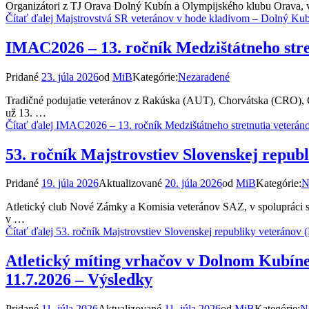
Organizátori z TJ Orava Dolný Kubín a Olympijského klubu Orava, v
Čítať ďalej
Majstrovstvá SR veteránov v hode kladivom – Dolný Kubí
IMAC2026 – 13. ročník Medzištátneho stre
Pridané
23. júla 2026
od
MiB
Kategórie:
Nezaradené
Tradičné podujatie veteránov z Rakúska (AUT), Chorvátska (CRO), 
už 13. …
Čítať ďalej
IMAC2026 – 13. ročník Medzištátneho stretnutia veterán
53. ročník Majstrovstiev Slovenskej repub
Pridané
19. júla 2026
Aktualizované
20. júla 2026
od
MiB
Kategórie:
N
Atletický club Nové Zámky a Komisia veteránov SAZ, v spolupráci s 
v …
Čítať ďalej
53. ročník Majstrovstiev Slovenskej republiky veteráno
Atletický míting vrhačov v Dolnom Kubíne
11.7.2026 – Výsledky
Pridané
11. júla 2026
Aktualizované
11. júla 2026
od
MiB
Kategórie:
N