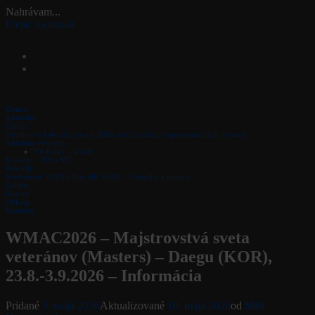
Nahrávam...
Prejsť na obsah
Veteráni SVK – Masters Slovakia
Facebook
E-mail
Domov
Aktuality
Články
Termínový kalendár na rok 2026 a informácia o reprezentačných dresoch.
Aktuálne výsledky
Výsledky – archív
Medaily – MS a ME
Rekordy
Koeficienty WMA a Pravidlá WMA – Prekážky a náradie
Galéria
Názory
Odkazy
Kontakty
WMAC2026 – Majstrovstvá sveta
veteránov (Masters) – Daegu (KOR),
23.8.-3.9.2026 – Informácia
Kategórie:
Pridané
3. mája 2026
Aktualizované
10. mája 2026
od
MiB