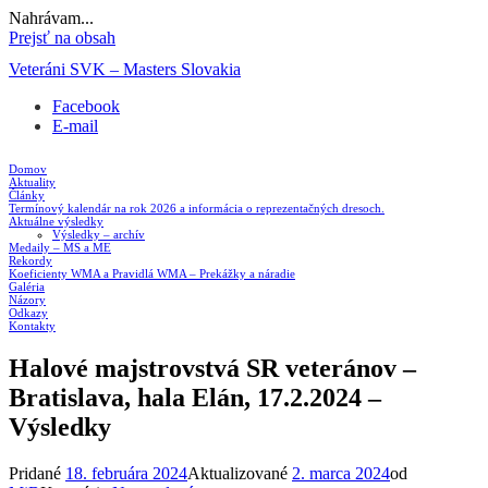
Nahrávam...
Prejsť na obsah
Veteráni SVK – Masters Slovakia
Facebook
E-mail
Domov
Aktuality
Články
Termínový kalendár na rok 2026 a informácia o reprezentačných dresoch.
Aktuálne výsledky
Výsledky – archív
Medaily – MS a ME
Rekordy
Koeficienty WMA a Pravidlá WMA – Prekážky a náradie
Galéria
Názory
Odkazy
Kontakty
Halové majstrovstvá SR veteránov –
Bratislava, hala Elán, 17.2.2024 –
Výsledky
Pridané
18. februára 2024
Aktualizované
2. marca 2024
od