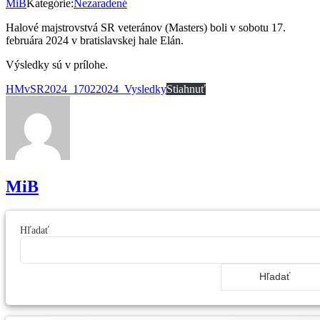
MiB
Kategórie:
Nezaradené
Halové majstrovstvá SR veteránov (Masters) boli v sobotu 17.
februára 2024 v bratislavskej hale Elán.
Výsledky sú v prílohe.
HMvSR2024_17022024_Vysledky
Stiahnuť
MiB
Hľadať
Hľadať