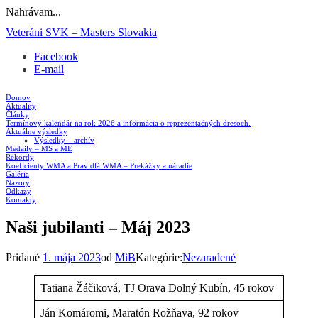
Nahrávam...
Prejsť
Veteráni SVK – Masters Slovakia
na
Facebook
obsah
E-mail
Domov
Aktuality
Články
Termínový kalendár na rok 2026 a informácia o reprezentačných dresoch.
Aktuálne výsledky
Výsledky – archív
Medaily – MS a ME
Rekordy
Koeficienty WMA a Pravidlá WMA – Prekážky a náradie
Galéria
Názory
Odkazy
Kontakty
Naši jubilanti – Máj 2023
Pridané
1. mája 2023
od
MiB
Kategórie:
Nezaradené
Tatiana Žáčiková, TJ Orava Dolný Kubín, 45 rokov
Ján Komáromi, Maratón Rožňava, 92 rokov