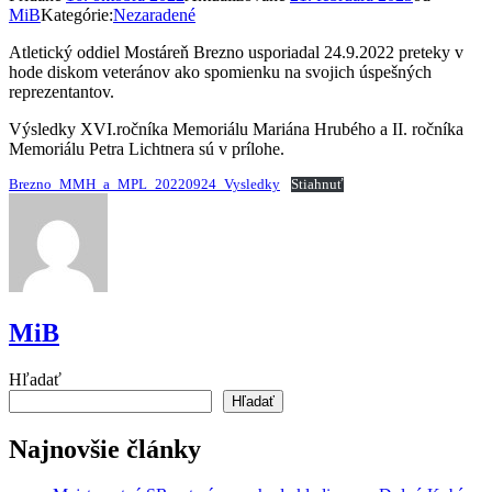
MiB
Kategórie:
Nezaradené
Atletický oddiel Mostáreň Brezno usporiadal 24.9.2022 preteky v
hode diskom veteránov ako spomienku na svojich úspešných
reprezentantov.
Výsledky XVI.ročníka Memoriálu Mariána Hrubého a II. ročníka
Memoriálu Petra Lichtnera sú v prílohe.
Brezno_MMH_a_MPL_20220924_Vysledky
Stiahnuť
MiB
Hľadať
Hľadať
Najnovšie články