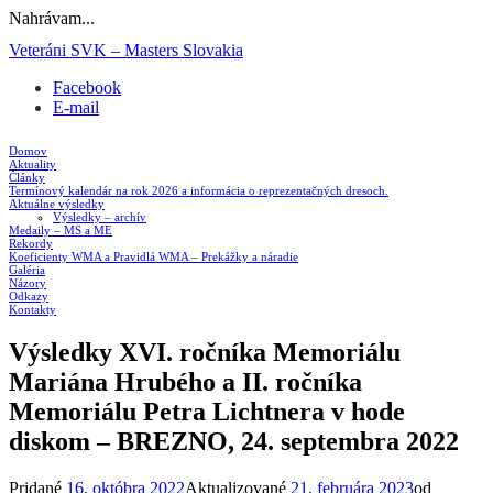
Nahrávam...
Prejsť
Veteráni SVK – Masters Slovakia
na
Facebook
obsah
E-mail
Domov
Aktuality
Články
Termínový kalendár na rok 2026 a informácia o reprezentačných dresoch.
Aktuálne výsledky
Výsledky – archív
Medaily – MS a ME
Rekordy
Koeficienty WMA a Pravidlá WMA – Prekážky a náradie
Galéria
Názory
Odkazy
Kontakty
Výsledky XVI. ročníka Memoriálu
Mariána Hrubého a II. ročníka
Memoriálu Petra Lichtnera v hode
diskom – BREZNO, 24. septembra 2022
Pridané
16. októbra 2022
Aktualizované
21. februára 2023
od