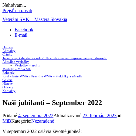
Nahrávam...
Prejsť na obsah
Veteráni SVK – Masters Slovakia
Facebook
E-mail
Domov
Aktuality
Články
Termínový kalendár na rok 2026 a informácia o reprezentačných dresoch.
Aktuálne výsledky
Výsledky – archív
Medaily – MS a ME
Rekordy
Koeficienty WMA a Pravidlá WMA – Prekážky a náradie
Galéria
Názory
Odkazy
Kontakty
Naši jubilanti – September 2022
Pridané
4. septembra 2022
Aktualizované
23. februára 2023
od
MiB
Kategórie:
Nezaradené
V septembri 2022 oslávia životné jubileá: