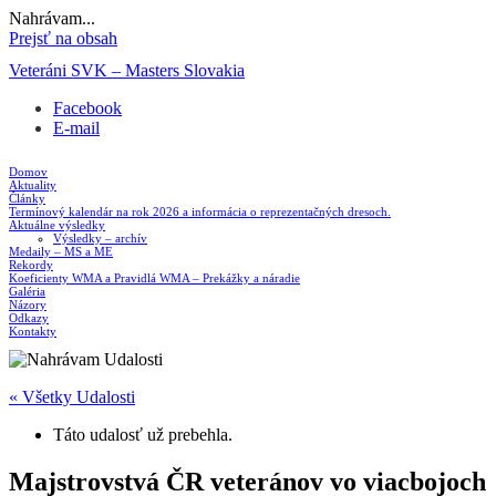
Nahrávam...
Prejsť na obsah
Veteráni SVK – Masters Slovakia
Facebook
E-mail
Domov
Aktuality
Články
Termínový kalendár na rok 2026 a informácia o reprezentačných dresoch.
Aktuálne výsledky
Výsledky – archív
Medaily – MS a ME
Rekordy
Koeficienty WMA a Pravidlá WMA – Prekážky a náradie
Galéria
Názory
Odkazy
Kontakty
« Všetky Udalosti
Táto udalosť už prebehla.
Majstrovstvá ČR veteránov vo viacbojoch