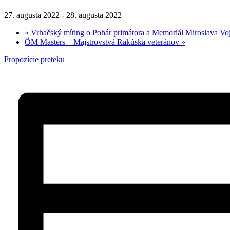
27. augusta 2022
-
28. augusta 2022
«
Vrhačský míting o Pohár primátora a Memoriál Miroslava Vo
ÖM Masters – Majstrovstvá Rakúska veteránov
»
Propozície preteku